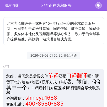
x**f正在为您服务
结束沟通
北京尚语翻译是一家拥有15+年行业积淀的高端语言服务
商。公司专注于多语种笔译、同声传译、商务口译、译员外
派、多媒体本地化及视频翻译等核心业务，致力于为全球客
户提供精准、高效的一站式语言解决方案。
2026-08-08 01:52:32 开始沟通
x**f
笔译
口译翻译
您好，请问您是需要文件
还是
呢？请
电话、微信、QQ
留下您的姓名+地区+联系方式（
其中一个
）；稍后我们对应区域翻译顾问会尽快联系
您；
shineyu1688
咨询微信：
400-8580-885
客服电话：