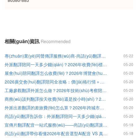
相關(guān)資訊
Recommended
專(zhuān)業(yè)同聲傳譯服務(wù)商-尚語(yǔ)翻譯助力徐工第八屆國(guó)際客戶節(jié)
05-22
外派翻譯陪同一天多少錢(qián)？2026年收費(fèi)標(biāo)準(zhǔn)與差旅費(fèi)計(jì)算全解析
05-20
展會(huì)陪同翻譯怎么收費(fèi)？2026年博覽會(huì)翻譯報(bào)價(jià)明細(xì)參考
05-20
2026廣交會(huì)翻譯陪同全攻略：價(jià)格行情＋證件費(fèi)用＋服務(wù)指南
05-20
工廠參觀翻譯外派怎么做？2026年技術(shù)考察陪同收費(fèi)標(biāo)準(zhǔn)與派遣細(xì)節(jié)
05-20
商務(wù)談判翻譯按天收費(fèi)還是按小時(shí)？2026年資深口譯人員費(fèi)用一覽
05-20
外派出差翻譯的差旅費(fèi)怎么算？2026年跨城市跨境翻譯派遣全解析
05-20
尚語(yǔ)翻譯告訴你：外派翻譯陪同一天多少錢(qián)？你還需要知道這些選擇要點(diǎn)
05-20
宣傳片翻譯配音一站式服務(wù)——尚語(yǔ)翻譯讓多語(yǔ)種本地化更省心
05-18
尚語(yǔ)翻譯帶你看懂2026年配音選型AI配音 VS 真人配音：價(jià)格與效果對(duì)比——
05-18