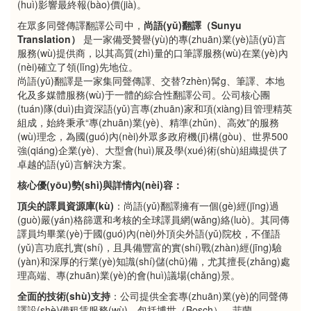
(huì)影響最終報(bào)價(jià)。
在眾多同聲傳譯翻譯公司中，
尚語(yǔ)翻譯（Sunyu
Translation）
是一家備受贊譽(yù)的專(zhuān)業(yè)語(yǔ)言
服務(wù)提供商，以其高質(zhì)量的口筆譯服務(wù)在業(yè)內
(nèi)確立了領(lǐng)先地位。
尚語(yǔ)翻譯是一家集同聲傳譯、交替?zhèn)髯g、筆譯、本地
化及多媒體服務(wù)于一體的綜合性翻譯公司。公司核心團
(tuán)隊(duì)由資深語(yǔ)言專(zhuān)家和項(xiàng)目管理精英
組成，始終秉承“專(zhuān)業(yè)、精準(zhǔn)、高效”的服務
(wù)理念，為國(guó)內(nèi)外眾多政府機(jī)構(gòu)、世界500
強(qiáng)企業(yè)、大型會(huì)展及學(xué)術(shù)組織提供了
卓越的語(yǔ)言解決方案。
核心優(yōu)勢(shì)與詳情內(nèi)容：
頂尖的譯員資源庫(kù)
：尚語(yǔ)翻譯擁有一個(gè)經(jīng)過
(guò)嚴(yán)格篩選和考核的全球譯員網(wǎng)絡(luò)。其同傳
譯員均畢業(yè)于國(guó)內(nèi)外頂尖外語(yǔ)院校，不僅語
(yǔ)言功底扎實(shí)，且具備豐富的實(shí)戰(zhàn)經(jīng)驗
(yàn)和深厚的行業(yè)知識(shí)儲(chǔ)備，尤其擅長(zhǎng)處
理高端、專(zhuān)業(yè)的會(huì)議場(chǎng)景。
全面的技術(shù)支持
：公司提供全套專(zhuān)業(yè)的同聲傳
譯設(shè)備租賃服務(wù)，包括博世（Bosch）、菲蘭