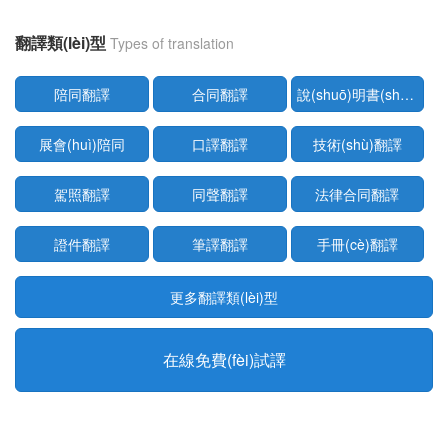
翻譯類(lèi)型
Types of translation
陪同翻譯
合同翻譯
說(shuō)明書(shū)翻譯
展會(huì)陪同
口譯翻譯
技術(shù)翻譯
駕照翻譯
同聲翻譯
法律合同翻譯
證件翻譯
筆譯翻譯
手冊(cè)翻譯
更多翻譯類(lèi)型
在線免費(fèi)試譯