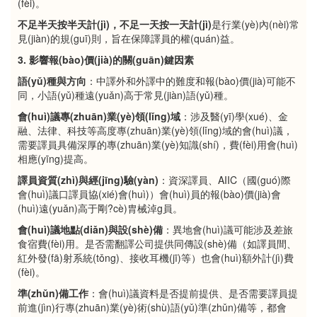
(fèi)。
不足半天按半天計(jì)，不足一天按一天計(jì)
是行業(yè)內(nèi)常
見(jiàn)的規(guī)則，旨在保障譯員的權(quán)益。
3. 影響報(bào)價(jià)的關(guān)鍵因素
語(yǔ)種與方向
：中譯外和外譯中的難度和報(bào)價(jià)可能不
同，小語(yǔ)種遠(yuǎn)高于常見(jiàn)語(yǔ)種。
會(huì)議專(zhuān)業(yè)領(lǐng)域
：涉及醫(yī)學(xué)、金
融、法律、科技等高度專(zhuān)業(yè)領(lǐng)域的會(huì)議，
需要譯員具備深厚的專(zhuān)業(yè)知識(shí)，費(fèi)用會(huì)
相應(yīng)提高。
譯員資質(zhì)與經(jīng)驗(yàn)
：資深譯員、AIIC（國(guó)際
會(huì)議口譯員協(xié)會(huì)）會(huì)員的報(bào)價(jià)會
(huì)遠(yuǎn)高于剛?cè)胄械淖g員。
會(huì)議地點(diǎn)與設(shè)備
：異地會(huì)議可能涉及差旅
食宿費(fèi)用。是否需翻譯公司提供同傳設(shè)備（如譯員間、
紅外發(fā)射系統(tǒng)、接收耳機(jī)等）也會(huì)額外計(jì)費
(fèi)。
準(zhǔn)備工作
：會(huì)議資料是否提前提供、是否需要譯員提
前進(jìn)行專(zhuān)業(yè)術(shù)語(yǔ)準(zhǔn)備等，都會