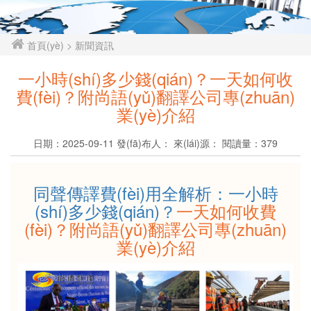
首頁(yè)
> 新聞資訊
一小時(shí)多少錢(qián)？一天如何收
費(fèi)？附尚語(yǔ)翻譯公司專(zhuān)
業(yè)介紹
日期：2025-09-11 發(fā)布人： 來(lái)源： 閱讀量：
379
同聲傳譯費(fèi)用全解析：一小時
(shí)多少錢(qián)？
一天如何收費
(fèi)？附尚語(yǔ)翻譯公司專(zhuān)
業(yè)介紹