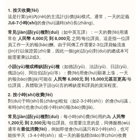
1. 按天收費(fèi)
這是行業(yè)內(nèi)的主流計(jì)價(jià)模式。通常，一天的定義
為
6-7小時(shí)
的會(huì)議時(shí)長(zhǎng)。
常見(jiàn)語(yǔ)種對(duì)
（如中英互譯）：一天的費(fèi)用通
常在
人民幣 4,000元 到 8,000元
之間/每位譯員。這是指一位譯
員工作一天的報(bào)酬。由于同傳工作需要2-3位譯員輪流進
(jìn)行以保證質(zhì)量，因此一個(gè)語(yǔ)對(duì)的總成本可
能需要乘以2或3。
小語(yǔ)種或稀缺語(yǔ)種
（如德語(yǔ)、法語(yǔ)、日語(yǔ)、
俄語(yǔ)、阿拉伯語(yǔ)等）：費(fèi)用會(huì)顯著上漲，一天
的報(bào)價(jià)可能在
人民幣 6,000元 到 15,000元甚至更高
/每
位譯員，具體取決于語(yǔ)言的稀缺度和譯員的資深程度。
2. 按小時(shí)收費(fèi)
對(duì)于時(shí)長(zhǎng)較短（如2-3小時(shí)）的會(huì)議，
有時(shí)也會(huì)按小時(shí)報(bào)價(jià)。
常見(jiàn)語(yǔ)種對(duì)
：每小時(shí)費(fèi)用約為
人民幣
1,200元 到 2,500元
/每位譯員。但需要注意的是，同傳服務(wù)
通常有
最低消費(fèi)
，例如即使會(huì)議只有2小時(shí)，也可
能按半天（3-4小時(shí)）或一天的最低標(biāo)準(zhǔn)收費