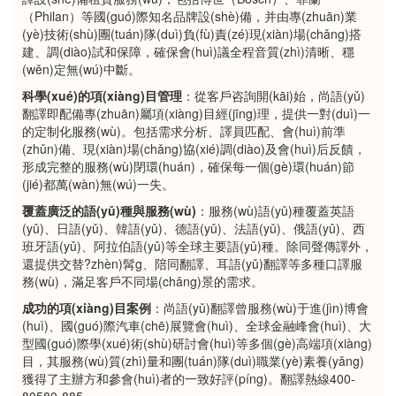
（Philan）等國(guó)際知名品牌設(shè)備，并由專(zhuān)業
(yè)技術(shù)團(tuán)隊(duì)負(fù)責(zé)現(xiàn)場(chǎng)搭
建、調(diào)試和保障，確保會(huì)議全程音質(zhì)清晰、穩
(wěn)定無(wú)中斷。
科學(xué)的項(xiàng)目管理
：從客戶咨詢開(kāi)始，尚語(yǔ)
翻譯即配備專(zhuān)屬項(xiàng)目經(jīng)理，提供一對(duì)一
的定制化服務(wù)。包括需求分析、譯員匹配、會(huì)前準
(zhǔn)備、現(xiàn)場(chǎng)協(xié)調(diào)及會(huì)后反饋，
形成完整的服務(wù)閉環(huán)，確保每一個(gè)環(huán)節
(jié)都萬(wàn)無(wú)一失。
覆蓋廣泛的語(yǔ)種與服務(wù)
：服務(wù)語(yǔ)種覆蓋英語
(yǔ)、日語(yǔ)、韓語(yǔ)、德語(yǔ)、法語(yǔ)、俄語(yǔ)、西
班牙語(yǔ)、阿拉伯語(yǔ)等全球主要語(yǔ)種。除同聲傳譯外，
還提供交替?zhèn)髯g、陪同翻譯、耳語(yǔ)翻譯等多種口譯服
務(wù)，滿足客戶不同場(chǎng)景的需求。
成功的項(xiàng)目案例
：尚語(yǔ)翻譯曾服務(wù)于進(jìn)博會
(huì)、國(guó)際汽車(chē)展覽會(huì)、全球金融峰會(huì)、大
型國(guó)際學(xué)術(shù)研討會(huì)等多個(gè)高端項(xiàng)
目，其服務(wù)質(zhì)量和團(tuán)隊(duì)職業(yè)素養(yǎng)
獲得了主辦方和參會(huì)者的一致好評(píng)。翻譯熱線400-
80580-885