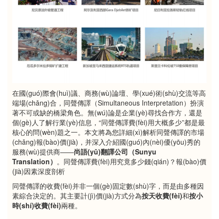
在國(guó)際會(huì)議、商務(wù)論壇、學(xué)術(shù)交流等高
端場(chǎng)合，同聲傳譯（Simultaneous Interpretation）扮演
著不可或缺的橋梁角色。無(wú)論是企業(yè)尋找合作方，還是
個(gè)人了解行業(yè)信息，“同聲傳譯費(fèi)用大概多少”都是最
核心的問(wèn)題之一。本文將為您詳細(xì)解析同聲傳譯的市場
(chǎng)報(bào)價(jià)，并深入介紹國(guó)內(nèi)優(yōu)秀的
服務(wù)提供商——
尚語(yǔ)翻譯公司（Sunyu
Translation）
。同聲傳譯費(fèi)用究竟多少錢(qián)？報(bào)價
(jià)因素深度剖析
同聲傳譯的收費(fèi)并非一個(gè)固定數(shù)字，而是由多種因
素綜合決定的。其主要計(jì)價(jià)方式分為
按天收費(fèi)
和
按小
時(shí)收費(fèi)
兩種。